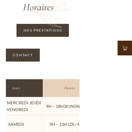
Horaires 
NOS PRESTATIONS
CONTACT
Jours
Heures
I- MERCREDI-JEUDI 
9H – 18H30 (NON STOP)
- VENDREDI
SAMEDI
9H – 13H (2X / MOIS)