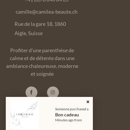
camille@camilea-beaute.ch
Rue de la gare 18, 1860
Aigle, Suisse
Profiter d’une parenthèse de
calme et de détente dans une
ambiance chaleureuse, moderne
et soignée
Someone purchased a
Bon cadeau
© 2024
Camiléa Beauté
| Tous
Minutes ago from
Droits Réservés.