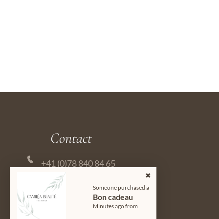
Contact
+41 (0)78 840 84 65
camille@camilea-beaute.ch
Someone purchased a
Bon cadeau
Rue de la gare 18, 1860
Minutes ago from