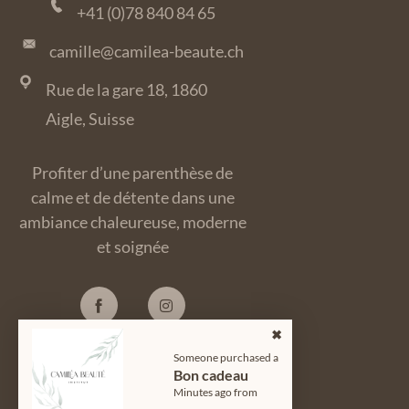
+41 (0)78 840 84 65
camille@camilea-beaute.ch
Rue de la gare 18, 1860
Aigle, Suisse
Profiter d’une parenthèse de
calme et de détente dans une
ambiance chaleureuse, moderne
et soignée
Someone purchased a
Bon cadeau
© 2024
Camiléa Beauté
| Tous
Minutes ago from
Droits Réservés.