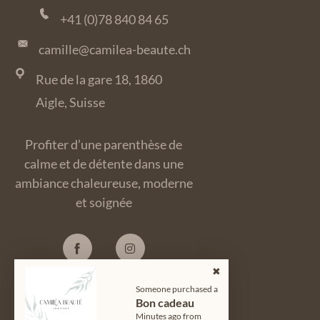
+41 (0)78 840 84 65
camille@camilea-beaute.ch
Rue de la gare 18, 1860
Aigle, Suisse
Profiter d’une parenthèse de
calme et de détente dans une
ambiance chaleureuse, moderne
et soignée
Someone purchased a
Bon cadeau
© 2024
Camiléa Beauté
| Tous
Minutes ago from