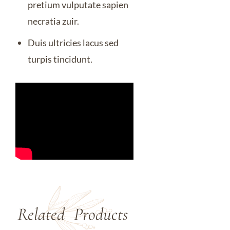
pretium vulputate sapien
necratia zuir.
Duis ultricies lacus sed
turpis tincidunt.
Related 
Products 