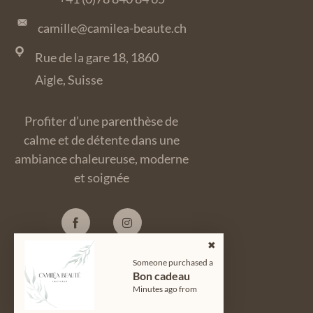
camille@camilea-beaute.ch
Rue de la gare 18, 1860
Aigle, Suisse
Profiter d’une parenthèse de
calme et de détente dans une
ambiance chaleureuse, moderne
et soignée
Someone purchased a
Bon cadeau
© 2024
Camiléa Beauté
| Tous
Minutes ago from
Droits Réservés.