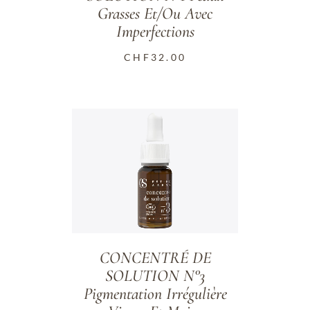
Grasses Et/ou Avec
Imperfections
CHF
32.00
CONCENTRÉ DE
SOLUTION N°3
Pigmentation Irrégulière