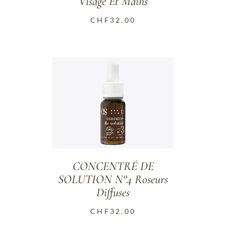
Visage Et Mains
CHF
32.00
CONCENTRÉ DE
SOLUTION N°4 Roseurs
Diffuses
CHF
32.00